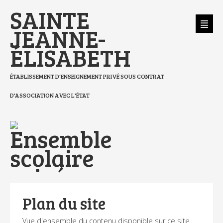
Aller
Outils
SAINTE
au
personnels
contenu.
|
Aller
JEANNE-
à
la
navigation
ÉLISABETH
ÉTABLISSEMENT D'ENSEIGNEMENT PRIVÉ SOUS CONTRAT
D'ASSOCIATION AVEC L'ÉTAT
Plan du site
Vue d'ensemble du contenu disponible sur ce site.