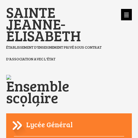
Aller
Outils
SAINTE
au
personnels
contenu.
|
Aller
JEANNE-
à
la
navigation
ÉLISABETH
ÉTABLISSEMENT D'ENSEIGNEMENT PRIVÉ SOUS CONTRAT
D'ASSOCIATION AVEC L'ÉTAT
Lycée Général