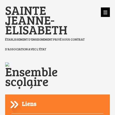
Aller
Outils
SAINTE
au
personnels
contenu.
|
Aller
JEANNE-
à
la
navigation
ÉLISABETH
ÉTABLISSEMENT D'ENSEIGNEMENT PRIVÉ SOUS CONTRAT
D'ASSOCIATION AVEC L'ÉTAT
Liens