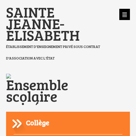
Aller
Outils
SAINTE
au
personnels
contenu.
|
Aller
JEANNE-
à
la
navigation
ÉLISABETH
ÉTABLISSEMENT D'ENSEIGNEMENT PRIVÉ SOUS CONTRAT
D'ASSOCIATION AVEC L'ÉTAT
Collège