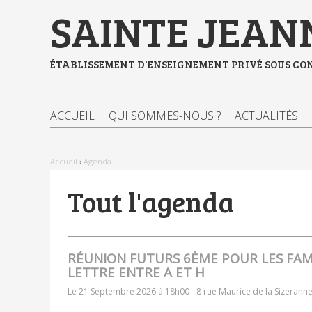
Aller
Outils
SAINTE JEAN
au
personnels
contenu.
|
Aller
à
ÉTABLISSEMENT D'ENSEIGNEMENT PRIVÉ SOUS CO
la
navigation
ACCUEIL
QUI SOMMES-NOUS ?
ACTUALITÉS
Accueil
›
Agenda
Tout l'agenda
RÉUNION FUTURS 6ÈME POUR LES FA
LETTRE ENTRE A ET H
Le 21 Septembre 2026 à 18h00 -
8 rue Maurice de la Sizerann