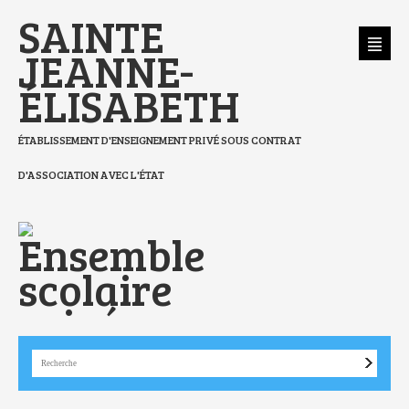
Aller
Outils
SAINTE
au
personnels
contenu.
|
Aller
JEANNE-
à
la
navigation
ÉLISABETH
ÉTABLISSEMENT D'ENSEIGNEMENT PRIVÉ SOUS CONTRAT
D'ASSOCIATION AVEC L'ÉTAT