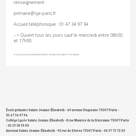
renseignement :
primaire@sje-paris.fr
Accueil téléphonique : 01 47 34 97 94
--> Ouvert tous les jours sauf le mercredi entre 08h00
et 17h00.
Il n'y a aucun élément dans ce dossier pour l'instant.
École primaire Sainte Jeanne-Élisabeth - 49 avenue Duquesne 75007 Paris -
01 47 34 97 94
Collège Lycée Sainte Jeanne-Élisabeth - 8 rue Maurice de la Sizeranne 75007 Paris
- 01 53 58 59 00
Internat Sainte Jeanne-Élisabeth - 92 rue de Sèvres 75007 Paris - 06 37 73 72 02