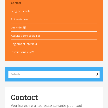
Contact
Blog de l'école
Présentation
Les + de SJE
Activités péri-scolaires
Règlement intérieur
Inscriptions 25-26
Contact
Veuillez écrire à l'adresse suivante pour tout