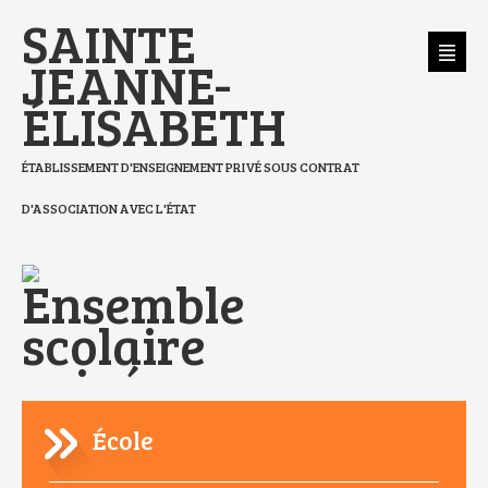
Aller
Outils
SAINTE
au
personnels
contenu.
|
Aller
JEANNE-
à
la
navigation
ÉLISABETH
ÉTABLISSEMENT D'ENSEIGNEMENT PRIVÉ SOUS CONTRAT
D'ASSOCIATION AVEC L'ÉTAT
École